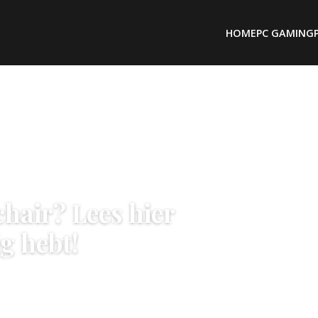
HOME
PC GAMING
chair? Lees hier
g hebt!