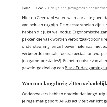
Home
›
Gear
›
Heb jij al een gaming chair? Lees hier wa
Hier op Geemz.nl weten we maar al te goed d
van nek- en rugpijn. De meeste stoelen zijn
hebben dit juist wél nodig. Ergonomische ga
pakken die vaak worden veroorzaakt door ur
ondersteuning, en ze hoeven helemaal niet extr
verbeterde mentale focus, speciaal ontworpen
(en game-prestaties!). En het mooiste van all
geweldige deal op een
Black Friday gamingst
Waarom langdurig zitten schadelijk
Onderzoekers hebben ontdekt dat langdurig zit
je regelmatig sport. Ai! Als activiteit verlicht