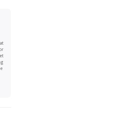
at
or
et
ng
ne