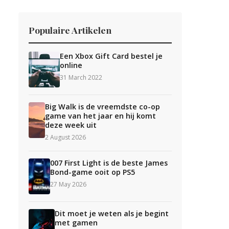
Populaire Artikelen
Een Xbox Gift Card bestel je
online
31 March 2022
Big Walk is de vreemdste co-op
game van het jaar en hij komt
deze week uit
2 August 2026
007 First Light is de beste James
Bond-game ooit op PS5
27 May 2026
Dit moet je weten als je begint
met gamen