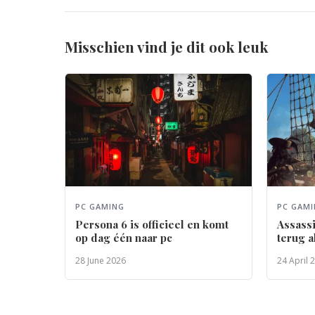
Misschien vind je dit ook leuk
PC GAMING
PC GAM
Persona 6 is officieel en komt
Assassi
op dag één naar pc
terug 
28 June 2026
24 April 