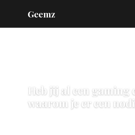
Geemz
GEAR
Heb jij al een gaming 
waarom je er een nodi
20 October 2020
·
3 min leestijd