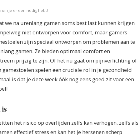
arom je er een nodig hebt!
at we na urenlang gamen soms best last kunnen krijgen
 simpelweg niet ontworpen voor comfort, maar gamers
mestoelen zijn speciaal ontworpen om problemen aan te
enlang gamen. Ze bieden optimaal comfort en
eem prijzig te zijn. Of het nu gaat om pijnverlichting of
 gamestoelen spelen een cruciale rol in je gezondheid
emaal is dat je deze week óók nog eens goed zit voor een
oel
!
 is
ten het risico op overlijden zelfs kan verhogen, zelfs als
 gamen effectief stress en kan het je hersenen scherp