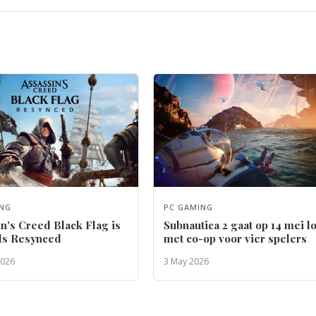
ING
PC GAMING
n's Creed Black Flag is
Subnautica 2 gaat op 14 mei l
als Resynced
met co-op voor vier spelers
2026
3 May 2026