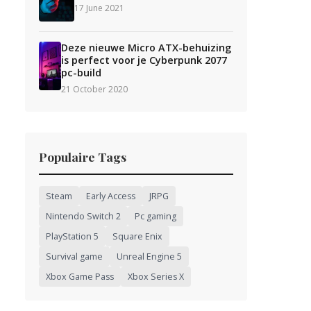
17 June 2021
Deze nieuwe Micro ATX-behuizing
is perfect voor je Cyberpunk 2077
pc-build
21 October 2020
Populaire Tags
Steam
Early Access
JRPG
Nintendo Switch 2
Pc gaming
PlayStation 5
Square Enix
Survival game
Unreal Engine 5
Xbox Game Pass
Xbox Series X