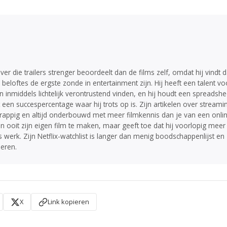
ver die trailers strenger beoordeelt dan de films zelf, omdat hij vindt d
 beloftes de ergste zonde in entertainment zijn. Hij heeft een talent vo
en inmiddels lichtelijk verontrustend vinden, en hij houdt een spreadshe
 een succespercentage waar hij trots op is. Zijn artikelen over streami
grappig en altijd onderbouwd met meer filmkennis dan je van een onli
n ooit zijn eigen film te maken, maar geeft toe dat hij voorlopig meer
s werk. Zijn Netflix-watchlist is langer dan menig boodschappenlijst en
deren.
X
Link kopieren