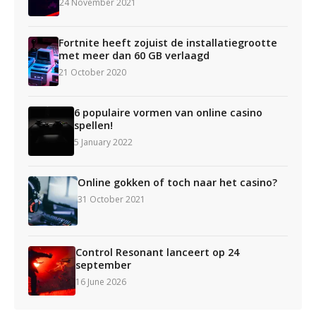
24 November 2021
Fortnite heeft zojuist de installatiegrootte
met meer dan 60 GB verlaagd
21 October 2020
6 populaire vormen van online casino
spellen!
5 January 2022
Online gokken of toch naar het casino?
31 October 2021
Control Resonant lanceert op 24
september
16 June 2026