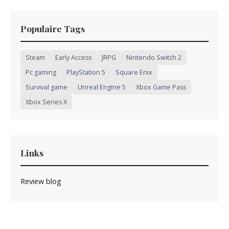
Populaire Tags
Steam
Early Access
JRPG
Nintendo Switch 2
Pc gaming
PlayStation 5
Square Enix
Survival game
Unreal Engine 5
Xbox Game Pass
Xbox Series X
Links
Review blog